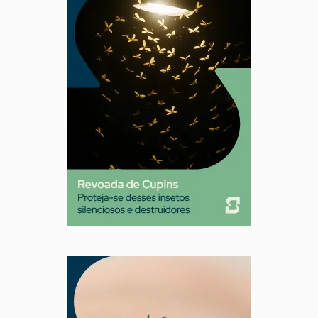
Mosquitos
Percevejo de Cama
Pulgas e Carrapatos
Ratos
Sanitização
Traças